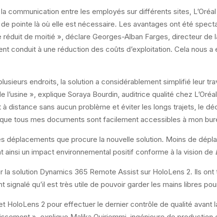
la communication entre les employés sur différents sites, L’Oréa
e de pointe là où elle est nécessaire. Les avantages ont été spe
 réduit de moitié », déclare Georges-Alban Farges, directeur de la
t conduit à une réduction des coûts d’exploitation. Cela nous a é
plusieurs endroits, la solution a considérablement simplifié leur tr
de l’usine », explique Soraya Bourdin, auditrice qualité chez L’O
 à distance sans aucun problème et éviter les longs trajets, le dé
e que tous mes documents sont facilement accessibles à mon bur
des déplacements que procure la nouvelle solution. Moins de dépl
 ainsi un impact environnemental positif conforme à la vision de
liser la solution Dynamics 365 Remote Assist sur HoloLens 2. Ils o
nt signalé qu’il est très utile de pouvoir garder les mains libres pou
t HoloLens 2 pour effectuer le dernier contrôle de qualité avant 
stissement », explique Malika Ouiriemmi, ingénieure de production 