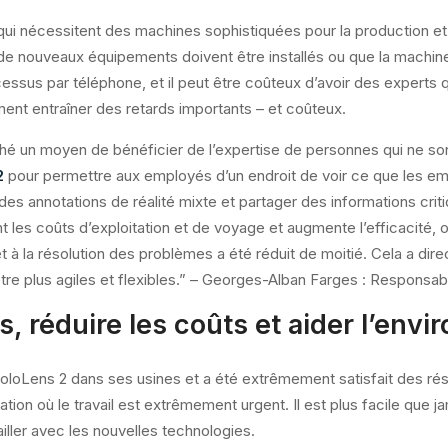
ui nécessitent des machines sophistiquées pour la production et
de nouveaux équipements doivent être installés ou que la machine 
cessus par téléphone, et il peut être coûteux d’avoir des experts 
ement entraîner des retards importants – et coûteux.
hé un moyen de bénéficier de l’expertise de personnes qui ne sont
2
pour permettre aux employés d’un endroit de voir ce que les em
er des annotations de réalité mixte et partager des informations cr
t les coûts d’exploitation et de voyage et augmente l’efficacité, 
à la résolution des problèmes a été réduit de moitié. Cela a dir
tre plus agiles et flexibles.” – Georges-Alban Farges : Responsabl
ns, réduire les coûts et aider l’env
oloLens 2 dans ses usines et a été extrêmement satisfait des résu
ion où le travail est extrêmement urgent. Il est plus facile que j
ailler avec les nouvelles technologies.