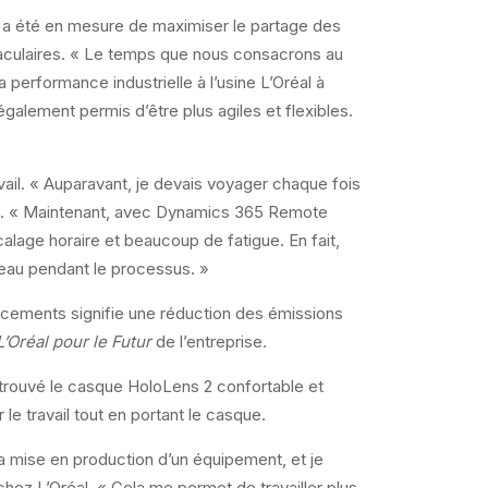
l a été en mesure de maximiser le partage des
ctaculaires. « Le temps que nous consacrons au
 performance industrielle à l’usine L’Oréal à
galement permis d’être plus agiles et flexibles.
avail. « Auparavant, je devais voyager chaque fois
réal. « Maintenant, avec Dynamics 365 Remote
calage horaire et beaucoup de fatigue. En fait,
eau pendant le processus. »
acements signifie une réduction des émissions
L’Oréal pour le Futur
de l’entreprise.
nt trouvé le casque HoloLens 2 confortable et
r le travail tout en portant le casque.
la mise en production d’un équipement, et je
chez L’Oréal. « Cela me permet de travailler plus