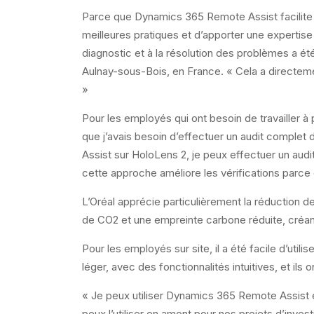
Parce que Dynamics 365 Remote Assist facilite 
meilleures pratiques et d’apporter une expertis
diagnostic et à la résolution des problèmes a été
Aulnay-sous-Bois, en France. « Cela a directemen
»
Pour les employés qui ont besoin de travailler à 
que j’avais besoin d’effectuer un audit complet 
Assist sur HoloLens 2, je peux effectuer un audit
cette approche améliore les vérifications parc
L’Oréal apprécie particulièrement la réduction 
de CO2 et une empreinte carbone réduite, créant
Pour les employés sur site, il a été facile d’uti
léger, avec des fonctionnalités intuitives, et ils o
« Je peux utiliser Dynamics 365 Remote Assist e
peux l’utiliser en amont pour nos projets d’inve