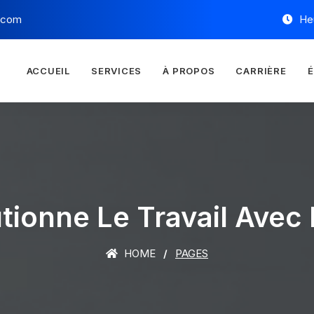
l.com
Heu
ACCUEIL
SERVICES
À PROPOS
CARRIÈRE
É
utionne Le Travail Ave
HOME
PAGES